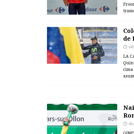
Froom
tram
Col
de 
sá
LA C
Quin
cima 
asumi
Nai
Ro
do
GINE