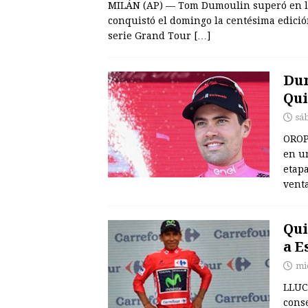
MILÁN (AP) — Tom Dumoulin superó en la
conquistó el domingo la centésima edición 
serie Grand Tour
[…]
Dum
Qui
sá
OROP
en un
etapa
vent
Qui
a E
mi
LLUC
cons