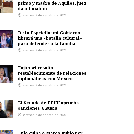
primo y madre de Aquiles, juez
da ultimátum
viernes 7 de agosto de 2026
De la Espriella: mi Gobierno
librará una «batalla cultural»
para defender a la familia
viernes 7 de agosto de 2026
Fujimori resalta
restablecimiento de relaciones
diplomáticas con México
viernes 7 de agosto de 2026
El Senado de EEUU aprueba
sanciones a Rusia
viernes 7 de agosto de 2026
Lula culpa a Marco Rubio por