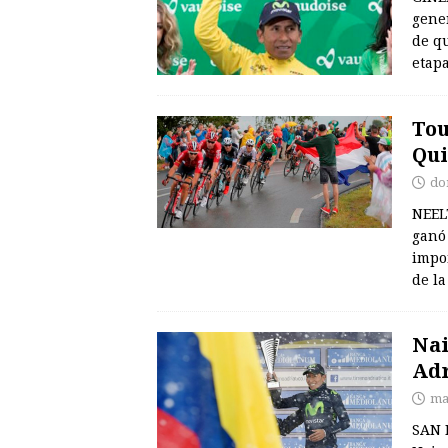
gene
de qu
etapa
Tou
Qui
do
NEEL
ganó
impon
de l
Nai
Adr
ma
SAN 