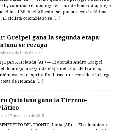
ral y conquistó el domingo el Tour de Romandía, luego
e el local Michael Albasini se quedara con la última
. El ciclista colombiano se
[…]
r: Greipel gana la segunda etapa;
ntana se rezaga
mingo 5 de julio de 2015
TJE JANS, Holanda (AP) — El alemán Andre Greipel
 el domingo la segunda etapa del Tour de Francia,
iéndose en el sprint final tras un recorrido a lo largo
a costa de Holanda
[…]
ro Quintana gana la Tirreno-
iático
rtes 17 de marzo de 2015
BENEDETTO DEL TRONTO, Italia (AP) — El colombiano