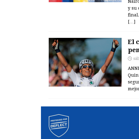
Nairo
y su 
fina
[…]
El 
pen
sá
ANNE
Quin
segun
mejor