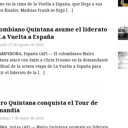
e en la cima de la Vuelta a España, que llega a sus
os finales. Mathias Frank se fugó
[…]
ombiano Quintana asume el liderato
La Vuelta a España
bado 27 de agosto de 2016
AMPERONA, España (AP) — El colombiano Nairo
tana atacó con éxito a Chris Froome en la demandante
final de la octava etapa de La Vuelta a España para
r el liderato de la
[…]
ro Quintana conquista el Tour de
mandía
mingo 1 de mayo de 2016
BRA, Suiza (AP) — Nairo Quintana protegió su liderato