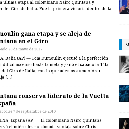
 última etapa al colombiano Nairo Quintana y
del Giro de Italia. Fue la primera victoria dentro de la
oulin gana etapa y se aleja de
ntana en el Giro
O
bado 20 de mayo de 2017
A, Italia (AP) — Tom Dumoulin ejecutó a la perfección
 difícil ascenso hasta la meta y ganó el sábado la 14ta
 del Giro de Italia, con lo que además aumentó su
aja
[…]
ntana conserva liderato de la Vuelta
spaña
ércoles 7 de septiembre de 2016
ENA, España (AP) — El colombiano Nairo Quintana
ervó el miércoles su cómoda ventaja sobre Chris