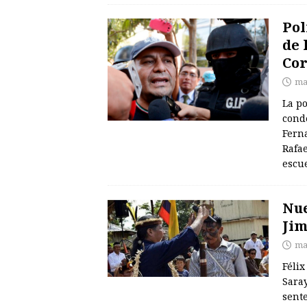
Pol
de 
Co
ma
La po
conde
Ferna
Rafae
escu
Nue
Ji
ma
Félix
Saray
sent