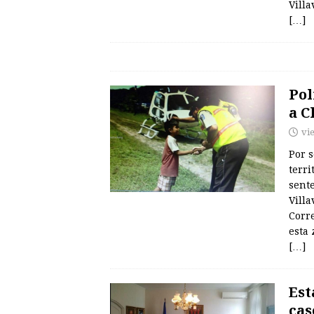
Villa
[…]
Pol
a C
vi
Por s
terri
sent
Villa
Corr
esta 
[…]
Est
cas