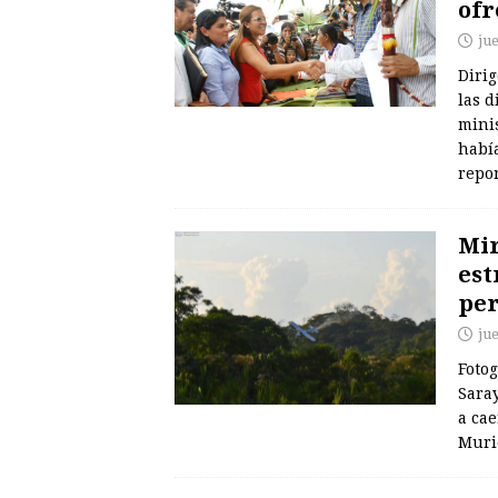
ofr
ju
Diri
las d
minis
habí
repor
Mir
est
per
ju
Fotog
Sara
a cae
Muri