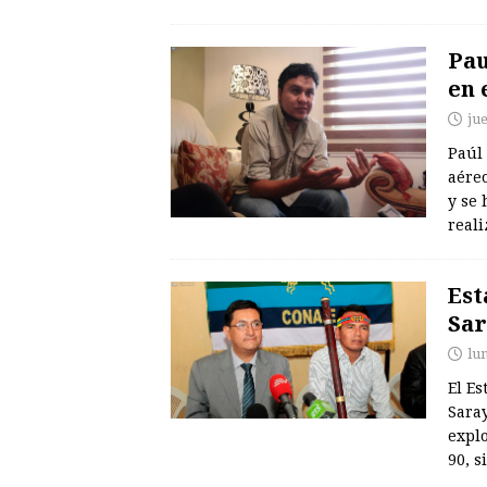
Pau
en 
ju
Paúl 
aéreo
y se
reali
Est
Sar
lu
El E
Saray
explo
90, s