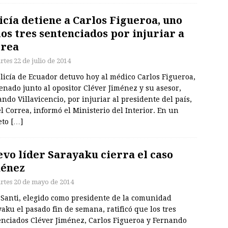
icía detiene a Carlos Figueroa, uno
los tres sentenciados por injuriar a
rrea
rtes 22 de julio de 2014
licía de Ecuador detuvo hoy al médico Carlos Figueroa,
nado junto al opositor Cléver Jiménez y su asesor,
ndo Villavicencio, por injuriar al presidente del país,
l Correa, informó el Ministerio del Interior. En un
eto
[…]
vo líder Sarayaku cierra el caso
ménez
rtes 20 de mayo de 2014
 Santi, elegido como presidente de la comunidad
aku el pasado fin de semana, ratificó que los tres
enciados Cléver Jiménez, Carlos Figueroa y Fernando