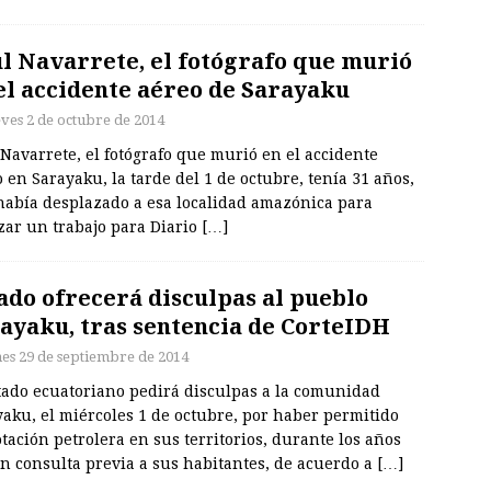
l Navarrete, el fotógrafo que murió
el accidente aéreo de Sarayaku
eves 2 de octubre de 2014
Navarrete, el fotógrafo que murió en el accidente
 en Sarayaku, la tarde del 1 de octubre, tenía 31 años,
 había desplazado a esa localidad amazónica para
zar un trabajo para Diario
[…]
ado ofrecerá disculpas al pueblo
ayaku, tras sentencia de CorteIDH
nes 29 de septiembre de 2014
stado ecuatoriano pedirá disculpas a la comunidad
aku, el miércoles 1 de octubre, por haber permitido
tación petrolera en sus territorios, durante los años
in consulta previa a sus habitantes, de acuerdo a
[…]