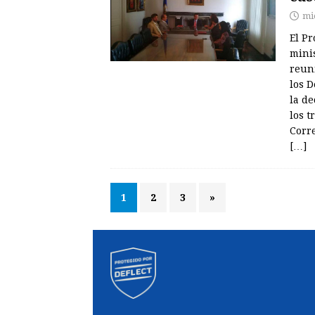
mi
El Pr
mini
reun
los D
la d
los t
Corr
[…]
1
2
3
»