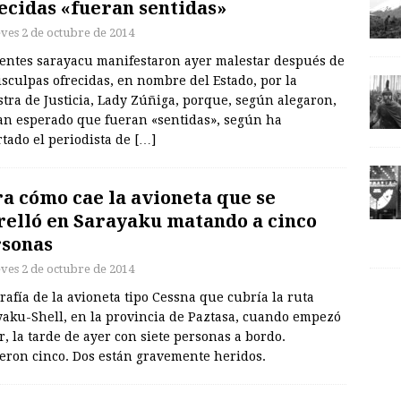
ecidas «fueran sentidas»
eves 2 de octubre de 2014
gentes sarayacu manifestaron ayer malestar después de
isculpas ofrecidas, en nombre del Estado, por la
tra de Justicia, Lady Zúñiga, porque, según alegaron,
an esperado que fueran «sentidas», según ha
tado el periodista de
[…]
a cómo cae la avioneta que se
relló en Sarayaku matando a cinco
sonas
eves 2 de octubre de 2014
rafía de la avioneta tipo Cessna que cubría la ruta
yaku-Shell, en la provincia de Paztasa, cuando empezó
r, la tarde de ayer con siete personas a bordo.
eron cinco. Dos están gravemente heridos.