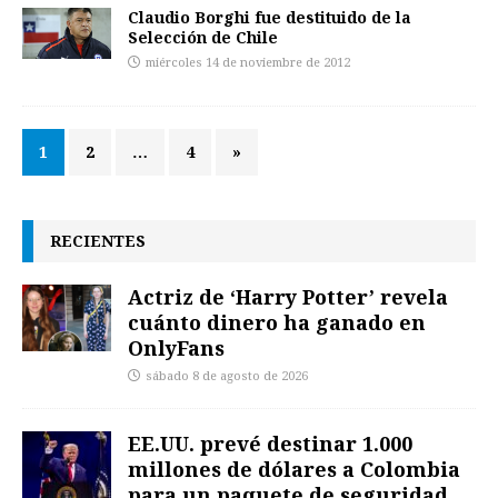
Claudio Borghi fue destituido de la
Selección de Chile
miércoles 14 de noviembre de 2012
1
2
…
4
»
RECIENTES
Actriz de ‘Harry Potter’ revela
cuánto dinero ha ganado en
OnlyFans
sábado 8 de agosto de 2026
EE.UU. prevé destinar 1.000
millones de dólares a Colombia
para un paquete de seguridad