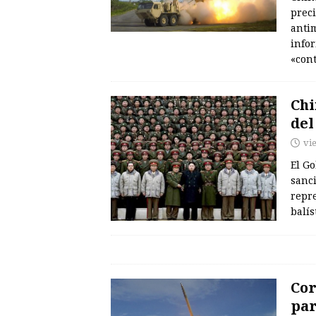
preci
anti
infor
«con
Chi
del
vi
El G
sanc
repr
balís
Cor
par