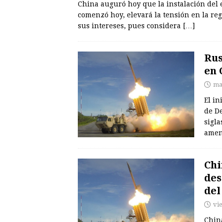
China auguró hoy que la instalación del
comenzó hoy, elevará la tensión en la re
sus intereses, pues considera
[…]
Rus
en 
ma
El in
de D
sigla
amen
Chi
des
del
vi
Chin