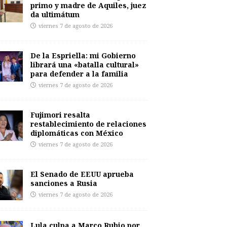
primo y madre de Aquiles, juez
da ultimátum
viernes 7 de agosto de 2026
De la Espriella: mi Gobierno
librará una «batalla cultural»
para defender a la familia
viernes 7 de agosto de 2026
Fujimori resalta
restablecimiento de relaciones
diplomáticas con México
viernes 7 de agosto de 2026
El Senado de EEUU aprueba
sanciones a Rusia
viernes 7 de agosto de 2026
Lula culpa a Marco Rubio por