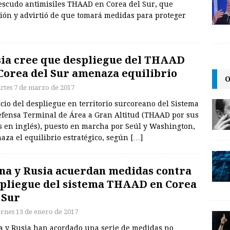
 escudo antimisiles THAAD en Corea del Sur, que
gión y advirtió de que tomará medidas para proteger
ia cree que despliegue del THAAD
Corea del Sur amenaza equilibrio
O
rtes 7 de marzo de 2017
icio del despliegue en territorio surcoreano del Sistema
efensa Terminal de Área a Gran Altitud (THAAD por sus
s en inglés), puesto en marcha por Seúl y Washington,
aza el equilibrio estratégico, según
[…]
na y Rusia acuerdan medidas contra
pliegue del sistema THAAD en Corea
 Sur
ernes 13 de enero de 2017
a y Rusia han acordado una serie de medidas no