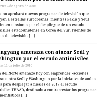
rtes 2 de agosto de 2016
a no aprobará nuevos programas de televisión que
yan a estrellas surcoreanas, mientras Pekín y Seúl
ienen tensiones por el despliegue de un escudo
misiles estadounidense en Corea del Sur. Fuentes de
es de televisión
[…]
ngyang amenaza con atacar Seúl y
hington por el escudo antimisiles
es 11 de julio de 2016
a del Norte amenazó hoy con emprender «acciones
as» contra Seúl y Washington por la iniciativa de ambos
s para desplegar a finales de 2017 el escudo
misiles THAAD, destinado a contrarrestar los programas
mentísticos
[…]