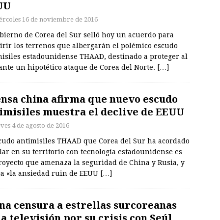
UU
ércoles 16 de noviembre de 2016
obierno de Corea del Sur selló hoy un acuerdo para
irir los terrenos que albergarán el polémico escudo
misiles estadounidense THAAD, destinado a proteger al
ante un hipotético ataque de Corea del Norte.
[…]
nsa china afirma que nuevo escudo
imisiles muestra el declive de EEUU
eves 4 de agosto de 2016
scudo antimisiles THAAD que Corea del Sur ha acordado
lar en su territorio con tecnología estadounidense es
royecto que amenaza la seguridad de China y Rusia, y
eja «la ansiedad ruin de EEUU
[…]
na censura a estrellas surcoreanas
la televisión por su crisis con Seúl