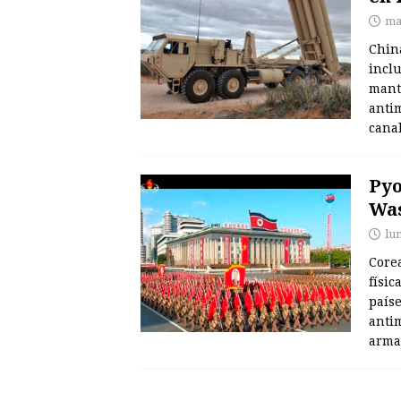
ma
Chin
inclu
mant
anti
canal
Pyo
Was
lun
Core
físic
paíse
anti
arma