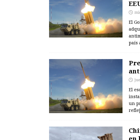
EE
mi
El G
adqu
anti
país 
Pre
ant
ju
El e
insta
un p
refl
Chi
en 