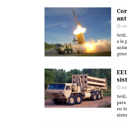
Cor
ant
vi
Seúl,
a la 
anti
gene
EEU
sis
mi
Seúl,
para 
en Se
sist