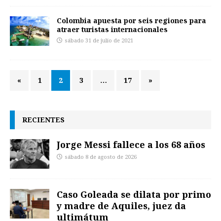
Colombia apuesta por seis regiones para
atraer turistas internacionales
sábado 31 de julio de 2021
«
1
2
3
…
17
»
RECIENTES
Jorge Messi fallece a los 68 años
sábado 8 de agosto de 2026
Caso Goleada se dilata por primo
y madre de Aquiles, juez da
ultimátum