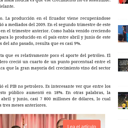
La mala noticia es que ese crecimiento no es sostenible.
delante.
l
t
L
i
to. La producción en el Ecuador viene recuperándose
n
ió a mediados del 2009. En el segundo trimestre de este
 en el trimestre anterior. Como había venido creciendo
k
para lo producido en el país entre abril y junio de este
 del año pasado, resulta que es casi 9%.
ta que es relativamente poco el aporte del petróleo. El
olero creció un cuarto de un punto porcentual entre el
ica que la gran mayoría del crecimiento vino del sector
ó el PIB no petrolero. Es interesante ver que entre los
asto público aumentó en 18%. En otras palabras, la
 abril y junio, casi 7 800 millones de dólares, lo cual
s tres meses anteriores.
Lea el artículo