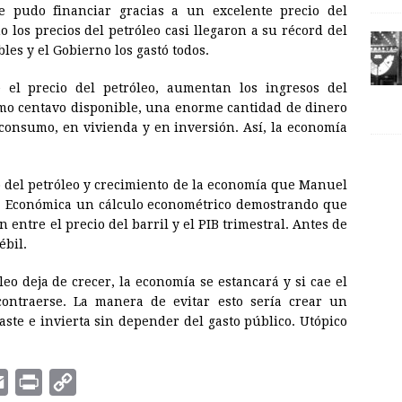
e pudo financiar gracias a un excelente precio del
o los precios del petróleo casi llegaron a su récord del
es y el Gobierno los gastó todos.
e el precio del petróleo, aumentan los ingresos del
timo centavo disponible, una enorme cantidad de dinero
 consumo, en vivienda y en inversión. Así, la economía
io del petróleo y crecimiento de la economía que Manuel
a Económica un cálculo econométrico demostrando que
 entre el precio del barril y el PIB trimestral. Antes de
ébil.
leo deja de crecer, la economía se estancará y si cae el
contraerse. La manera de evitar esto sería crear un
aste e invierta sin depender del gasto público. Utópico
E
P
C