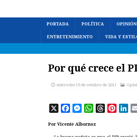
PORTADA
POLÍTICA
OPINIÓN
ENTRETENIMIENTO
VIDA Y ESTIL
Por qué crece el P
miércoles 19 de octubre de 2011
Opin
X
F
M
W
T
P
L
a
e
h
h
i
i
Por Vicente Albornoz
c
s
a
r
n
n
e
s
t
e
t
k