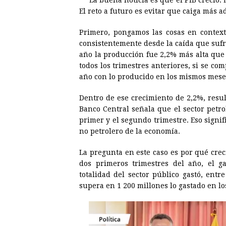
La buena noticia es que el PIB creció. 
El reto a futuro es evitar que caiga más a
b
e
s
a
e
e
o
n
A
d
r
d
Primero, pongamos las cosas en contex
o
g
p
s
e
I
consistentemente desde la caída que sufr
año la producción fue 2,2% más alta que
k
e
p
s
n
todos los trimestres anteriores, si se com
r
t
año con lo producido en los mismos meses
Dentro de ese crecimiento de 2,2%, resul
Banco Central señala que el sector petr
primer y el segundo trimestre. Eso signif
no petrolero de la economía.
La pregunta en este caso es por qué creci
dos primeros trimestres del año, el g
totalidad del sector público gastó, entre
supera en 1 200 millones lo gastado en lo