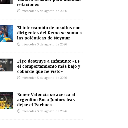
relaciones
miércoles 5 de agosto de 2026
El intercambio de insultos con
dirigentes del Remo se suma a
las polémicas de Neymar
miércoles 5 de agosto de 2026
Figo destruye a Infantino: «Es
el comportamiento más bajo y
cobarde que he visto»
miércoles 5 de agosto de 2026
Enner Valencia se acerca al
argentino Boca Juniors tras
dejar el Pachuca
miércoles 5 de agosto de 2026