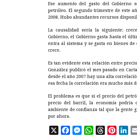
Ese aumento del gasto del Gobierno s
petróleo. El segundo trimestre de este añ
2008. Hubo abundantes recursos disponibl
La causalidad sería la siguiente: crec
Gobierno, el Gobierno gasta hasta el úl
entra al sistema y se gasta en bienes de
crece.
Es tan evidente esta relación entre prec
González publicó el mes pasado en Cart
desde el año 2007 hay una alta correlación
esa fecha la correlación era mucho más d
El problema es que si el precio del petró
precio del barril, la economía podría 
ambiente de confianza tal que la gente g
por ahora.
X
F
M
W
T
P
L