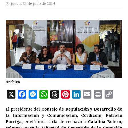
jueves 31 de julio de 2014
Archivo
X
F
M
W
T
P
L
E
P
C
a
e
h
h
i
i
m
r
o
El presidente del
Consejo de Regulación y Desarrollo de
c
s
a
r
n
n
a
i
p
la Información y Comunicación, Cordicom, Patricio
e
s
t
e
t
k
i
n
y
Barriga
, envió una carta de rechazo a
Catalina Botero,