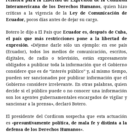
relatora para la Libertad de Expresión de la Comisión
b
e
s
a
e
e
l
t
L
Interamericana de los Derechos Humanos
, quien hizo
o
n
A
d
r
d
i
críticas a la vigencia de la
Ley de Comunicación de
o
g
p
s
e
I
n
Ecuador,
pocos días antes de dejar su cargo.
k
e
p
s
n
k
Botero le dijo a El País que
Ecuador es, después de Cuba,
r
t
el país que más restricciones pone a la libertad de
expresión
. «Déjeme darle sólo un ejemplo: en ese país
(Ecuador), todos los medios de comunicación, escritos,
digitales, de radio o televisión, están expresamente
obligados a publicar toda la información que el Gobierno
considere que es de “interés público” y, al mismo tiempo,
pueden ser sancionados por publicar información que el
Gobierno considere irrelevante. En otras palabras, quien
decide si el público puede o no conocer una información
son los agentes gubernamentales encargados de vigilar y
sancionar a la prensa», declaró Botero.
El presidente del Cordicom sospecha que esta actuación
es «
presuntivamente política, de mala fe y distinta a la
defensa de los Derechos Humanos
«.