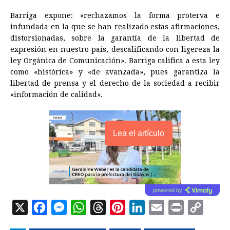
Barriga expone: «rechazamos la forma proterva e
infundada en la que se han realizado estas afirmaciones,
distorsionadas, sobre la garantía de la libertad de
expresión en nuestro país, descalificando con ligereza la
ley Orgánica de Comunicación». Barriga califica a esta ley
como «histórica» y «de avanzada», pues garantiza la
libertad de prensa y el derecho de la sociedad a recibir
«información de calidad».
Lea el artículo
powered by
X
F
M
W
T
P
L
E
P
C
a
e
h
h
i
i
m
r
o