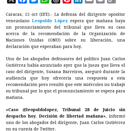
a
e
h
h
i
i
m
r
o
Caracas, 15 oct (EFE).- La defensa del dirigente opositor
c
s
a
r
n
n
a
i
p
venezolano
Leopoldo López
espera que mañana haya
e
s
t
e
t
k
i
n
y
un pronunciamiento del tribunal que lleva su caso
acerca de la recomendación de la Organización de
b
e
s
a
e
e
l
t
L
Naciones Unidas (ONU) sobre su liberación, una
o
n
A
d
r
d
i
declaración que esperaban para hoy.
o
g
p
s
e
I
n
Uno de los abogados defensores del político Juan Carlos
k
e
p
s
n
k
Gutiérrez había anunciado ayer que la jueza que lleva el
r
t
caso del dirigente, Susana Barreiros, aseguró durante la
audiencia que hoy ofrecería una respuesta a esta
recomendación pero resultó que este miércoles no trabajó
su tribunal por lo que el pronunciamiento se espera para
mañana.
«Caso @leopoldolopez, Tribunal 28 de Juicio sin
despacho hoy. Decisión de libertad mañana»
, informó
uno de los abogados del dirigente, Juan Carlos Gutiérrez
en su cuenta de Twitter.