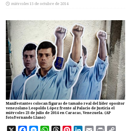
miércoles 15 de octubre de 2014
Manifestantes colocan figuras de tamaño real del líder opositor
venezolano Leopoldo López frente al Palacio de Justicia el
miércoles 23 de julio de 2014 en Caracas, Venezuela. (AP
foto/Fernando Llano)
X
F
M
W
T
P
L
E
P
C