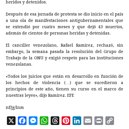
heridos y detenidos.
Después de esa jornada de protesta se dio inicio en el país
a una ola de manifestaciones antigubernamentales que
se extendió por cuatro meses y que dejó 43 muertos,
además de cientos de personas heridas y detenidas.
El canciller venezolano, Rafael Ramírez, rechazó, sin
embargo, la semana pasada la resolución del Grupo de
Trabajo de la ONU y exigió respeto para las instituciones
venezolanas.
«Todos los juicios que están en desarrollo en función de
los hechos de violencia (…) que se sucedieron a
principios de este año, tienen su curso en el marco de
nuestras leyes», dijo Ramírez. EFE
nf/jg/lnm
X
F
M
W
T
P
L
E
P
C