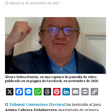
sábado 21 de noviembre de 2020
Álvaro Noboa Pontón, en una captura de pantalla de video
publicado en su página de Facebook, en noviembre de 2020.
X
F
M
W
T
P
L
E
P
C
a
e
h
h
i
i
m
r
o
El
Tribunal Contencioso Electoral
ha instruido al juez
c
s
a
r
n
n
a
i
p
Arturo Cabrera Peñaherrera
(magistrado de primera