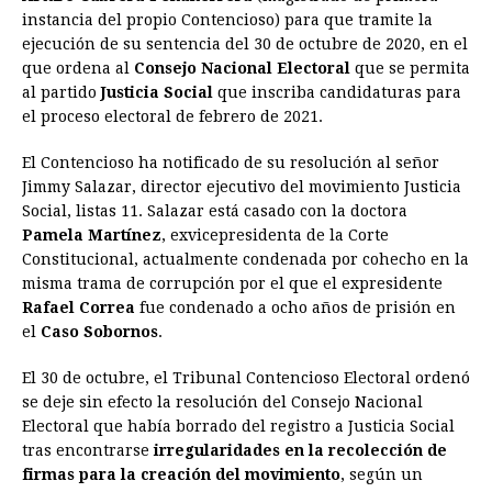
e
s
t
e
t
k
i
n
y
instancia del propio Contencioso) para que tramite la
ejecución de su sentencia del 30 de octubre de 2020, en el
b
e
s
a
e
e
l
t
L
que ordena al
Consejo Nacional Electoral
que se permita
o
n
A
d
r
d
i
al partido
Justicia Social
que inscriba candidaturas para
o
g
p
s
e
I
n
el proceso electoral de febrero de 2021.
k
e
p
s
n
k
El Contencioso ha notificado de su resolución al señor
r
t
Jimmy Salazar, director ejecutivo del movimiento Justicia
Social, listas 11. Salazar está casado con la doctora
Pamela Martínez
, exvicepresidenta de la Corte
Constitucional, actualmente condenada por cohecho en la
misma trama de corrupción por el que el expresidente
Rafael Correa
fue condenado a ocho años de prisión en
el
Caso Sobornos
.
El 30 de octubre, el Tribunal Contencioso Electoral ordenó
se deje sin efecto la resolución del Consejo Nacional
Electoral que había borrado del registro a Justicia Social
tras encontrarse
irregularidades en la recolección de
firmas para la creación del movimiento
, según un