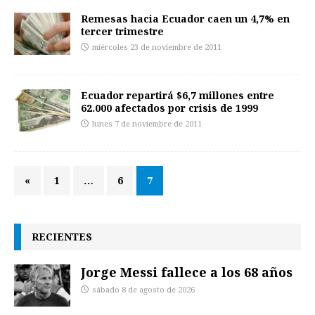
Remesas hacia Ecuador caen un 4,7% en
tercer trimestre
miércoles 23 de noviembre de 2011
Ecuador repartirá $6,7 millones entre
62.000 afectados por crisis de 1999
lunes 7 de noviembre de 2011
«
1
…
6
7
RECIENTES
Jorge Messi fallece a los 68 años
sábado 8 de agosto de 2026