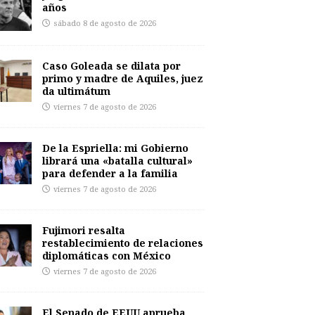
años
sábado 8 de agosto de 2026
Caso Goleada se dilata por
primo y madre de Aquiles, juez
da ultimátum
viernes 7 de agosto de 2026
De la Espriella: mi Gobierno
librará una «batalla cultural»
para defender a la familia
viernes 7 de agosto de 2026
Fujimori resalta
restablecimiento de relaciones
diplomáticas con México
viernes 7 de agosto de 2026
El Senado de EEUU aprueba