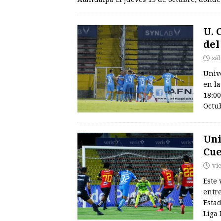
U. 
del
sá
Unive
en la
18:00
Octu
Uni
Cue
vi
Este 
entre
Estad
Liga 