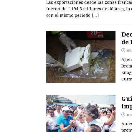
Las exportaciones desde las zonas franca
fueron de 1.194,3 millones de dólares, l
con el mismo periodo
[…]
Dec
de 
mi
Agen
Brem
kilo
euro
Gui
imp
ma
Antes
propu