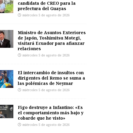
candidata de CREO para la
prefectura del Guayas
miércoles 5 de agosto de 2026
Ministro de Asuntos Exteriores
de Japón, Toshimitsu Motegi,
visitará Ecuador para afianzar
relaciones
miércoles 5 de agosto de 2026
El intercambio de insultos con
dirigentes del Remo se suma a
las polémicas de Neymar
miércoles 5 de agosto de 2026
Figo destruye a Infantino: «Es
el comportamiento más bajo y
cobarde que he visto»
miércoles 5 de agosto de 2026