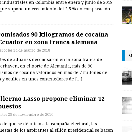
s industriales en Colombia entre enero y junio de 2018
o que supone un crecimiento del 2,5 % en comparación
omisados 90 kilogramos de cocaína
Ecuador en zona franca alemana
ércoles 14 de marzo de 2018
O
tes de aduanas decomisaron en la zona franca de
erhaven, en el norte de Alemania, más de 90
gramos de cocaína valorados en más de 7 millones de
s y ocultos en unos contenedores de
[…]
llermo Lasso propone eliminar 12
uestos
rtes 29 de noviembre de 2016
 de que se dé inicio a la campaña electoral, las
estas de los aspirantes al sillón presidencial se hacen