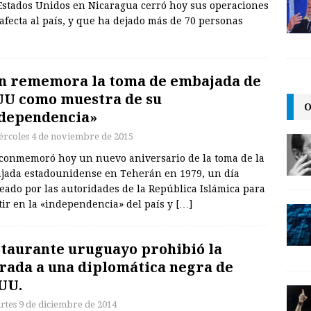
Estados Unidos en Nicaragua cerró hoy sus operaciones
afecta al país, y que ha dejado más de 70 personas
n rememora la toma de embajada de
U como muestra de su
O
dependencia»
ércoles 4 de noviembre de 2015
 conmemoró hoy un nuevo aniversario de la toma de la
jada estadounidense en Teherán en 1979, un día
eado por las autoridades de la República Islámica para
tir en la «independencia» del país y
[…]
taurante uruguayo prohibió la
rada a una diplomática negra de
UU.
rtes 9 de diciembre de 2014