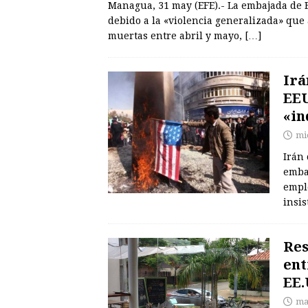
Managua, 31 may (EFE).- La embajada de 
debido a la «violencia generalizada» que 
muertas entre abril y mayo,
[…]
Irá
EEU
«in
mi
Irán
emba
empl
insis
Res
ent
EE.
ma