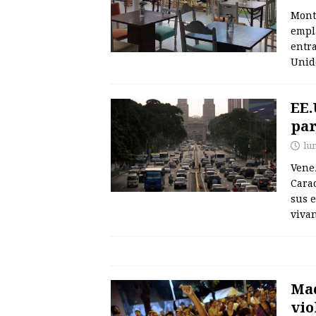
Monte
empla
entr
Unid
EE.
par
lu
Vene
Cara
sus 
vivan
Mad
vio