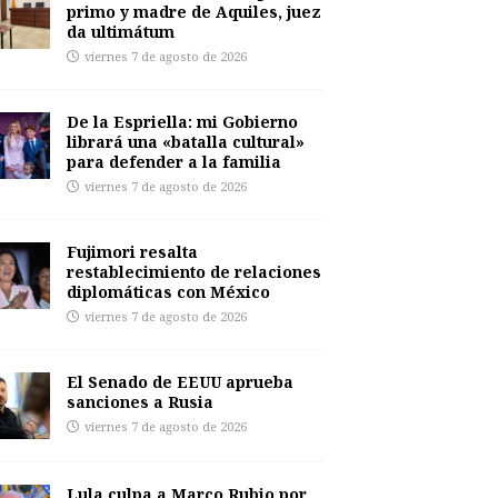
primo y madre de Aquiles, juez
da ultimátum
viernes 7 de agosto de 2026
De la Espriella: mi Gobierno
librará una «batalla cultural»
para defender a la familia
viernes 7 de agosto de 2026
Fujimori resalta
restablecimiento de relaciones
diplomáticas con México
viernes 7 de agosto de 2026
El Senado de EEUU aprueba
sanciones a Rusia
viernes 7 de agosto de 2026
Lula culpa a Marco Rubio por