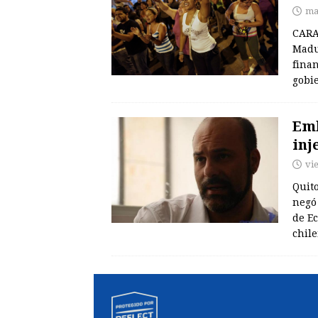
ma
CARA
Madu
finan
gobi
Emb
inj
vi
Quito
negó 
de Ec
chil