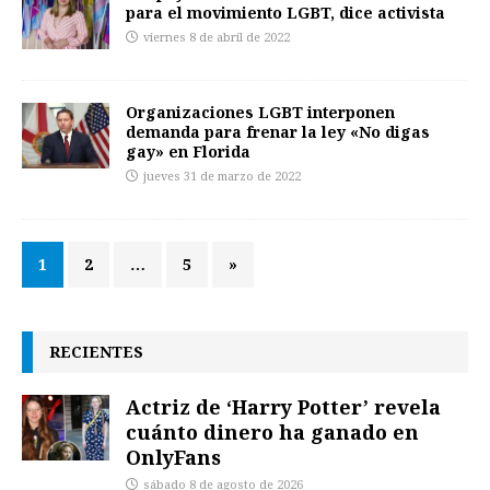
para el movimiento LGBT, dice activista
viernes 8 de abril de 2022
Organizaciones LGBT interponen
demanda para frenar la ley «No digas
gay» en Florida
jueves 31 de marzo de 2022
1
2
…
5
»
RECIENTES
Actriz de ‘Harry Potter’ revela
cuánto dinero ha ganado en
OnlyFans
sábado 8 de agosto de 2026