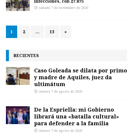
infecciones, con 27.875
sábado 7 de noviembre de 2020
1
2
…
13
»
RECIENTES
Caso Goleada se dilata por primo
y madre de Aquiles, juez da
ultimátum
viernes 7 de agosto de 2026
De la Espriella: mi Gobierno
librará una «batalla cultural»
para defender a la familia
viernes 7 de agosto de 2026