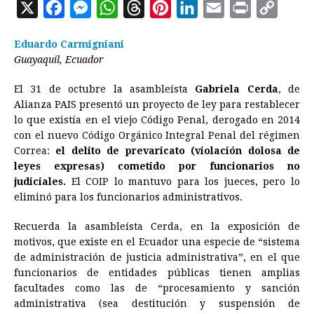
X
F
M
W
T
P
L
E
P
C
a
e
h
h
i
i
m
r
o
Eduardo Carmigniani
c
s
a
r
n
n
a
i
p
Guayaquil, Ecuador
e
s
t
e
t
k
i
n
y
El 31 de octubre la asambleísta
Gabriela Cerda
, de
b
e
s
a
e
e
l
t
L
Alianza PAIS presentó un proyecto de ley para restablecer
o
n
A
d
r
d
i
lo que existía en el viejo Código Penal, derogado en 2014
o
g
p
s
e
I
n
con el nuevo Código Orgánico Integral Penal del régimen
Correa:
el delito de prevaricato (violación dolosa de
k
e
p
s
n
k
leyes expresas) cometido por funcionarios no
r
t
judiciales.
El COIP lo mantuvo para los jueces, pero lo
eliminó para los funcionarios administrativos.
Recuerda la asambleísta Cerda, en la exposición de
motivos, que existe en el Ecuador una especie de “sistema
de administración de justicia administrativa”, en el que
funcionarios de entidades públicas tienen amplias
facultades como las de “procesamiento y sanción
administrativa (sea destitución y suspensión de