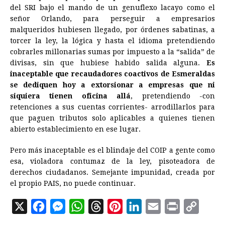
del SRI bajo el mando de un genuflexo lacayo como el
señor Orlando, para perseguir a empresarios
malqueridos hubiesen llegado, por órdenes sabatinas, a
torcer la ley, la lógica y hasta el idioma pretendiendo
cobrarles millonarias sumas por impuesto a la “salida” de
divisas, sin que hubiese habido salida alguna.
Es
inaceptable que recaudadores coactivos de Esmeraldas
se dediquen hoy a extorsionar a empresas que ni
siquiera tienen oficina allá
, pretendiendo -con
retenciones a sus cuentas corrientes- arrodillarlos para
que paguen tributos solo aplicables a quienes tienen
abierto establecimiento en ese lugar.
Pero más inaceptable es el blindaje del COIP a gente como
esa, violadora contumaz de la ley, pisoteadora de
derechos ciudadanos. Semejante impunidad, creada por
el propio PAIS, no puede continuar.
X
F
M
W
T
P
L
E
P
C
a
e
h
h
i
i
m
r
o