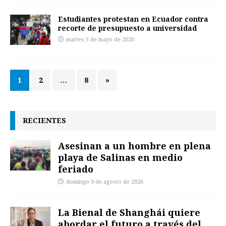
Estudiantes protestan en Ecuador contra
recorte de presupuesto a universidad
martes 5 de mayo de 2020
1
2
…
8
»
RECIENTES
Asesinan a un hombre en plena
playa de Salinas en medio
feriado
domingo 9 de agosto de 2026
La Bienal de Shanghái quiere
abordar el futuro a través del